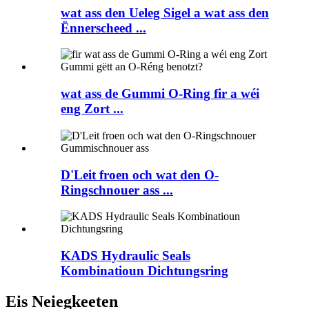
wat ass den Ueleg Sigel a wat ass den
Ënnerscheed ...
wat ass de Gummi O-Ring fir a wéi
eng Zort ...
D'Leit froen och wat den O-
Ringschnouer ass ...
KADS Hydraulic Seals
Kombinatioun Dichtungsring
Eis Neiegkeeten