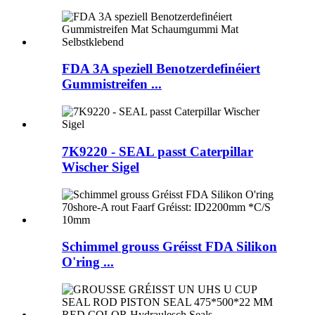
FDA 3A speziell Benotzerdefinéiert
Gummistreifen ...
7K9220 - SEAL passt Caterpillar
Wischer Sigel
Schimmel grouss Gréisst FDA Silikon
O'ring ...