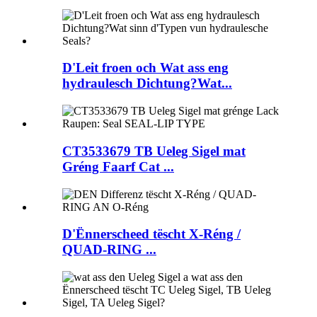
D'Leit froen och Wat ass eng
hydraulesch Dichtung?Wat...
CT3533679 TB Ueleg Sigel mat
Gréng Faarf Cat ...
D'Ënnerscheed tëscht X-Réng /
QUAD-RING ...