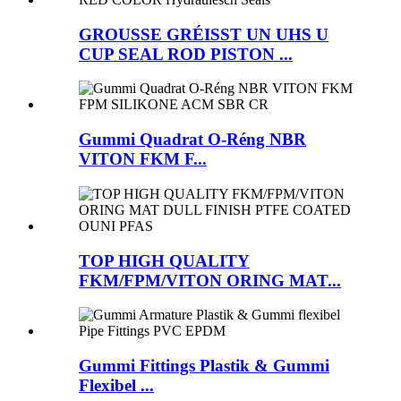
GROUSSE GRÉISST UN UHS U
CUP SEAL ROD PISTON ...
Gummi Quadrat O-Réng NBR
VITON FKM F...
TOP HIGH QUALITY
FKM/FPM/VITON ORING MAT...
Gummi Fittings Plastik & Gummi
Flexibel ...