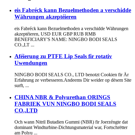
eis Fabréck kann Bezuelmethoden a verschidde
Währungen akzeptéieren
eis Fabréck kann Bezuelmethoden a verschidde Währungen
akzeptéieren, USD EUR GBP RUB RMB
BENEFICIARY'S NAME: NINGBO BODI SEALS
CO.,LT ...
Aféierung zu PTFE Lip Seals fir rotativ
Uwendungen
NINGBO BODI SEALS CO., LTD benotzt Cookien fir Är
Erfahrung ze verbesseren.Andeems Dir weider op dësem Site
surft, ...
CHINA NBR & Polyurethan ORINGS
FABRIEK VUN NINGBO BODI SEALS
CO.,LTD
Och wann Nitril Butadien Gummi (NBR) fir Joerzéngte dat
dominant Windturbine-Dichtungsmaterial war, Fortschrëtter
am Polyu ...