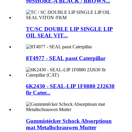
90SHORE-A BLACK / BROWN...
TC/SC DOUBLE LIP SINGLE LIP
OIL SEAL VIT...
8T4977 - SEAL passt Caterpillar
6K2430 - SEAL-LIP 1F0880 2J2630
fir Cater...
Gummistécker Schock Absorptioun
mat Metallschrauwen Mutter