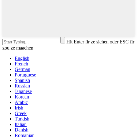
Hit Enter fir ze sichen oder ESC fir
zou ze maachen
English
French
German
Portuguese
Spanish
Russian
Japanese
Korean
Arabic
Irish
Greek
Turkish
Italian
Danish
Romanian