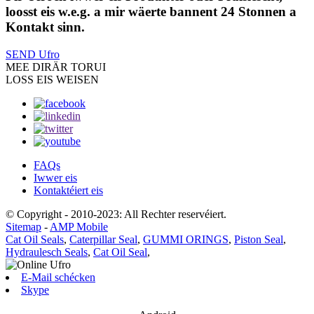
loosst eis w.e.g. a mir wäerte bannent 24 Stonnen a
Kontakt sinn.
SEND Ufro
MEE DIR
ÄR TORUI
LOSS EIS WEISEN
FAQs
Iwwer eis
Kontaktéiert eis
© Copyright - 2010-2023: All Rechter reservéiert.
Sitemap
-
AMP Mobile
Cat Oil Seals
,
Caterpillar Seal
,
GUMMI ORINGS
,
Piston Seal
,
Hydraulesch Seals
,
Cat Oil Seal
,
E-Mail schécken
Skype