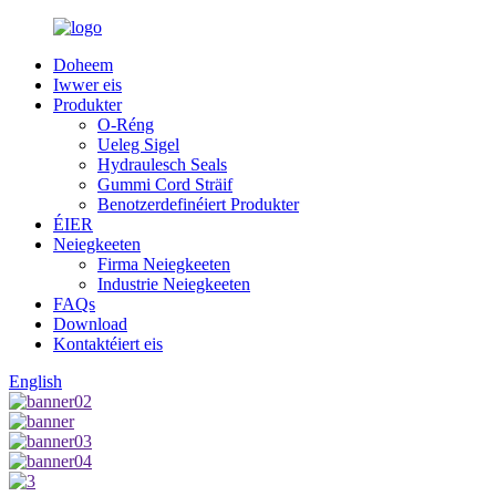
Doheem
Iwwer eis
Produkter
O-Réng
Ueleg Sigel
Hydraulesch Seals
Gummi Cord Sträif
Benotzerdefinéiert Produkter
ÉIER
Neiegkeeten
Firma Neiegkeeten
Industrie Neiegkeeten
FAQs
Download
Kontaktéiert eis
English