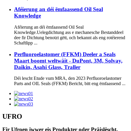
Aféierung an déi ëmfaassend Oil Seal
Knowledge
Aféierung an déi ëmfaassend Oil Seal
Knowledge.Uelegdichtung ass e mechanesche Bestanddeel
dee fir Dichtung benotzt gëtt, och bekannt als eng rotéierend
Schaftlipp ...
Perfluoroelastomer (FFKM) Deeler a Seals
Maart boomt weltwäit - DuPont, 3M, Solvay,
Daikin, Asahi Glass, Traller
Déi lescht Etude vum MRA, den 2023 Perfluoroelastomer
Parts and OIL Seals (FFKM) Bericht, bitt eng ëmfaassend ...
UFRO
Fir Ufroen iwwer eis Produkter oder Präislëscht,