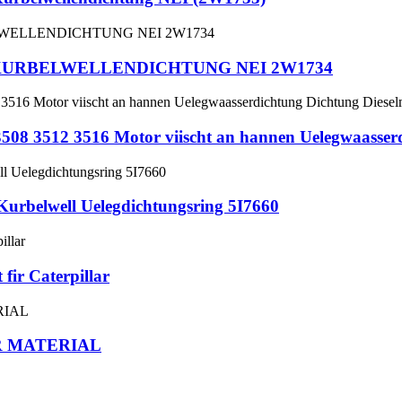
 KURBELWELLENDICHTUNG NEI 2W1734
 3508 3512 3516 Motor viischt an hannen Uelegwaasser
rbelwell Uelegdichtungsring 5I7660
fir Caterpillar
R MATERIAL