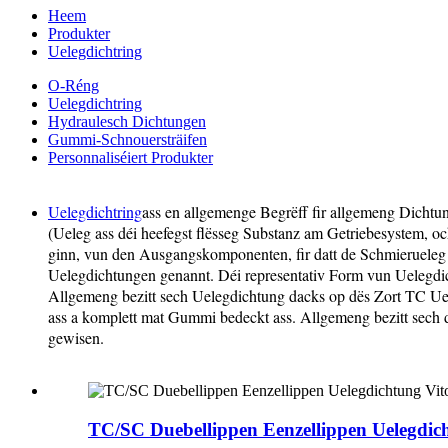
Heem
Produkter
Uelegdichtring
O-Réng
Uelegdichtring
Hydraulesch Dichtungen
Gummi-Schnouersträifen
Personnaliséiert Produkter
Uelegdichtring
ass en allgemenge Begrëff fir allgemeng Dichtun
(Ueleg ass déi heefegst flësseg Substanz am Getriebesystem, o
ginn, vun den Ausgangskomponenten, fir datt de Schmierueleg 
Uelegdichtungen genannt. Déi representativ Form vun Uelegdi
Allgemeng bezitt sech Uelegdichtung dacks op dës Zort TC Ue
ass a komplett mat Gummi bedeckt ass. Allgemeng bezitt sech 
gewisen.
TC/SC Duebellippen Eenzellippen Uelegdi