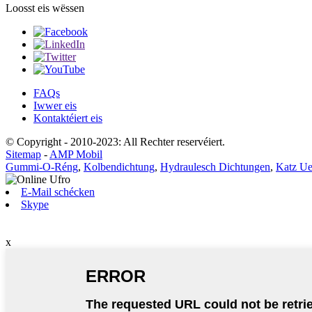
Loosst eis wëssen
FAQs
Iwwer eis
Kontaktéiert eis
© Copyright - 2010-2023: All Rechter reservéiert.
Sitemap
-
AMP Mobil
Gummi-O-Réng
,
Kolbendichtung
,
Hydraulesch Dichtungen
,
Katz Ue
E-Mail schécken
Skype
x