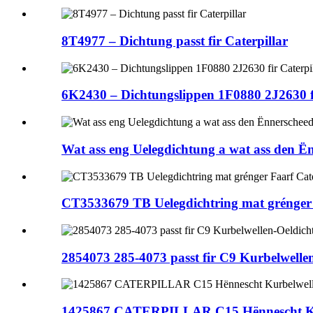
8T4977 – Dichtung passt fir Caterpillar
6K2430 – Dichtungslippen 1F0880 2J2630 f
Wat ass eng Uelegdichtung a wat ass den Ë
CT3533679 TB Uelegdichtring mat grénger 
2854073 285-4073 passt fir C9 Kurbelwelle
1425867 CATERPILLAR C15 Hënnescht Ku