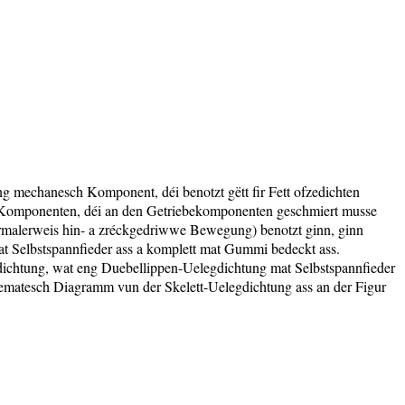
ng mechanesch Komponent, déi benotzt gëtt fir Fett ofzedichten
t d'Komponenten, déi an den Getriebekomponenten geschmiert musse
ormalerweis hin- a zréckgedriwwe Bewegung) benotzt ginn, ginn
 Selbstspannfieder ass a komplett mat Gummi bedeckt ass.
ichtung, wat eng Duebellippen-Uelegdichtung mat Selbstspannfieder
hematesch Diagramm vun der Skelett-Uelegdichtung ass an der Figur