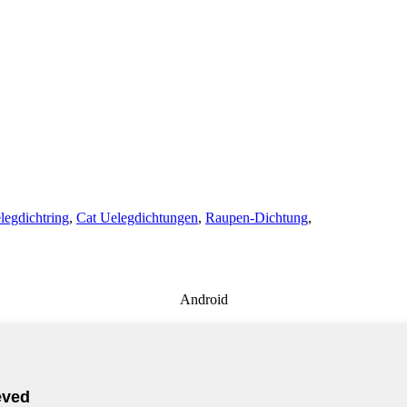
legdichtring
,
Cat Uelegdichtungen
,
Raupen-Dichtung
,
Android