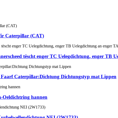
ir Caterpillar (CAT)
nnerscheed tëscht enger TC Uelegdichtung, enger TB 
Faarf Caterpillar:Dichtung Dichtungstyp mat Lippen
n-Oeldichtring hannen
rbelwellendichtung NEI (2W1733)