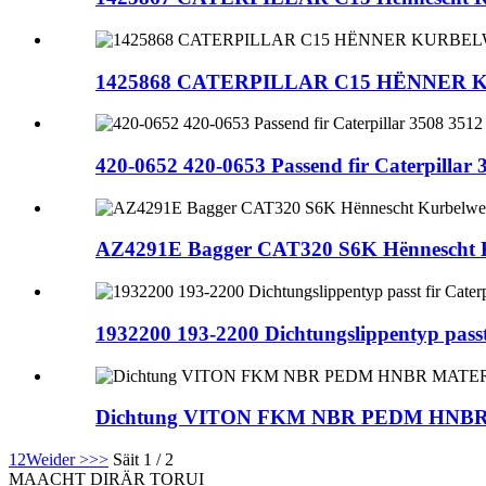
1425868 CATERPILLAR C15 HËNNER
420-0652 420-0653 Passend fir Caterpillar
AZ4291E Bagger CAT320 S6K Hënnescht Ku
1932200 193-2200 Dichtungslippentyp passt 
Dichtung VITON FKM NBR PEDM HNB
1
2
Weider >
>>
Säit 1 / 2
MAACHT DIR
ÄR TORUI