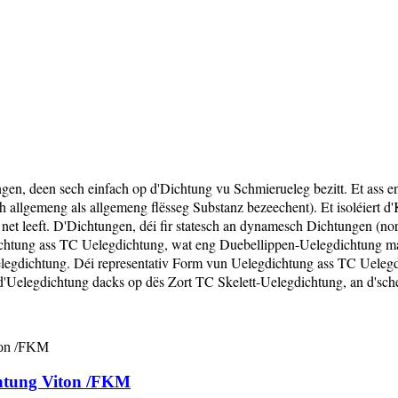
gen, deen sech einfach op d'Dichtung vu Schmierueleg bezitt. Et ass e
ch allgemeng als allgemeng flësseg Substanz bezeechent). Et isoléier
net leeft. D'Dichtungen, déi fir statesch an dynamesch Dichtungen (n
chtung ass TC Uelegdichtung, wat eng Duebellippen-Uelegdichtung mat
legdichtung. Déi representativ Form vun Uelegdichtung ass TC Uelegd
d'Uelegdichtung dacks op dës Zort TC Skelett-Uelegdichtung, an d'sc
chtung Viton /FKM