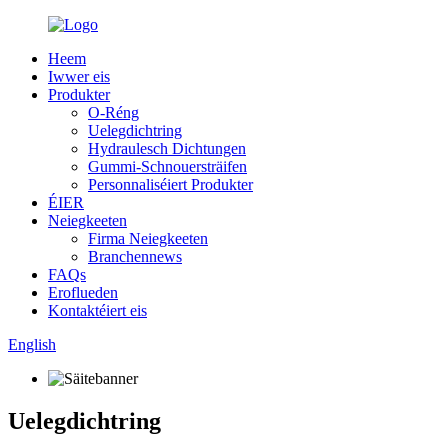
Heem
Iwwer eis
Produkter
O-Réng
Uelegdichtring
Hydraulesch Dichtungen
Gummi-Schnouersträifen
Personnaliséiert Produkter
ÉIER
Neiegkeeten
Firma Neiegkeeten
Branchennews
FAQs
Eroflueden
Kontaktéiert eis
English
Uelegdichtring