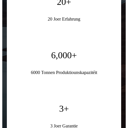
20
+
20 Joer Erfahrung
6,000
+
6000 Tonnen Produktiounskapazitéit
3
+
3 Joer Garantie