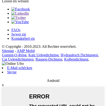
Loosst eis wëssen
FAQs
Iwwer eis
Kontaktéiert eis
© Copyright - 2010-2023: All Rechter reservéiert.
Sitemap
-
AMP Mobil
Gummi-O-Réng
,
Katz Uelegdichtring
,
Hydraulesch Dichtungen
,
Cat Uelegdichtungen
,
Raupen-Dichtung
,
Kolbendichtung
,
E-Mail schécken
Skype
Android
x