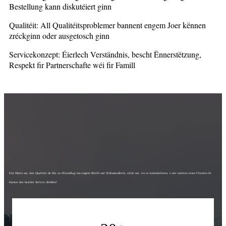
Bestellung kann diskutéiert ginn
Qualitéit: All Qualitéitsproblemer bannent engem Joer kënnen
zréckginn oder ausgetosch ginn
Servicekonzept: Éierlech Verständnis, bescht Ënnerstëtzung,
Respekt fir Partnerschafte wéi fir Famill
Eist Motto ass, datt Qualitéit de Kär an d'Grondlag vun engem Betrib ass! Schlussendlech, zéckt net, eis ze kontaktéieren, a mir wäerten eisen Clienten fir
ëmmer dee beschte Service ubidden!