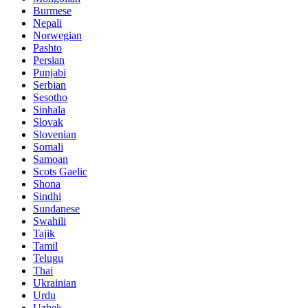
Burmese
Nepali
Norwegian
Pashto
Persian
Punjabi
Serbian
Sesotho
Sinhala
Slovak
Slovenian
Somali
Samoan
Scots Gaelic
Shona
Sindhi
Sundanese
Swahili
Tajik
Tamil
Telugu
Thai
Ukrainian
Urdu
Uzbek