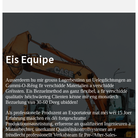
Eis Equipe
Ausserdeem hu mir grouss Lagerbestänn un Uelegdichtungen an
Gummi-O-Réng fir verschidde Materialien a verschidde
Gréissten. Eis Bezuelmethod ass ganz flexibel, a fir verschidde
qualitativ héichwäerteg Clienten kënne mir eng monatlech
Bezuelung vun 30-60 Deeg ubidden!
Als professionelle Produzent an Exportateur mat méi wéi 15 Joer
Erfahrung maachen eis déi fortgeschrattst
Produktiounsausrüstung, erfuerene an qualifizéiert Ingenieuren a
Mataarbechter, unerkannt Qualitéitskontrollsystemer an e
frëndlecht professionellt Verkafsteam fir Pre-/After-Sales-