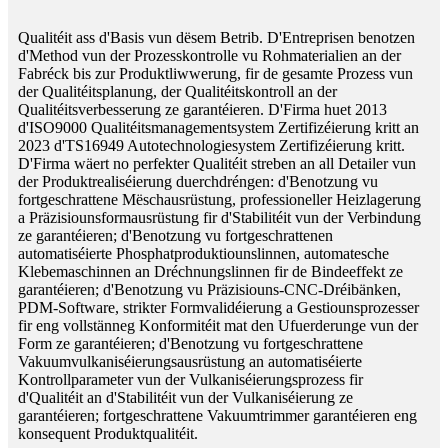
Qualitéit ass d'Basis vun dësem Betrib. D'Entreprisen benotzen
d'Method vun der Prozesskontrolle vu Rohmaterialien an der
Fabréck bis zur Produktliwwerung, fir de gesamte Prozess vun
der Qualitéitsplanung, der Qualitéitskontroll an der
Qualitéitsverbesserung ze garantéieren. D'Firma huet 2013
d'ISO9000 Qualitéitsmanagementsystem Zertifizéierung kritt an
2023 d'TS16949 Autotechnologiesystem Zertifizéierung kritt.
D'Firma wäert no perfekter Qualitéit streben an all Detailer vun
der Produktrealiséierung duerchdréngen: d'Benotzung vu
fortgeschrattene Mëschausrüstung, professioneller Heizlagerung
a Präzisiounsformausrüstung fir d'Stabilitéit vun der Verbindung
ze garantéieren; d'Benotzung vu fortgeschrattenen
automatiséierte Phosphatproduktiounslinnen, automatesche
Klebemaschinnen an Dréchnungslinnen fir de Bindeeffekt ze
garantéieren; d'Benotzung vu Präzisiouns-CNC-Dréibänken,
PDM-Software, strikter Formvalidéierung a Gestiounsprozesser
fir eng vollstänneg Konformitéit mat den Ufuerderunge vun der
Form ze garantéieren; d'Benotzung vu fortgeschrattene
Vakuumvulkaniséierungsausrüstung an automatiséierte
Kontrollparameter vun der Vulkaniséierungsprozess fir
d'Qualitéit an d'Stabilitéit vun der Vulkaniséierung ze
garantéieren; fortgeschrattene Vakuumtrimmer garantéieren eng
konsequent Produktqualitéit.