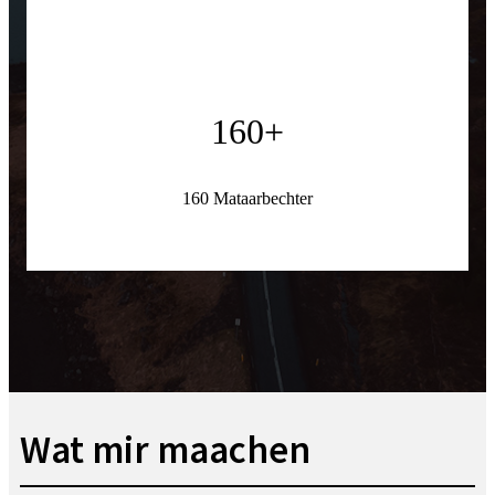
160
+
160 Mataarbechter
Wat mir maachen