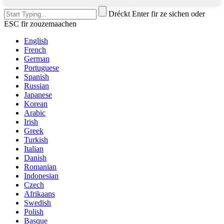
Dréckt Enter fir ze sichen oder
ESC fir zouzemaachen
English
French
German
Portuguese
Spanish
Russian
Japanese
Korean
Arabic
Irish
Greek
Turkish
Italian
Danish
Romanian
Indonesian
Czech
Afrikaans
Swedish
Polish
Basque