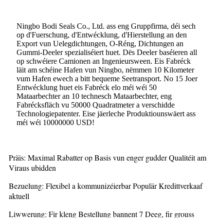
Ningbo Bodi Seals Co., Ltd. ass eng Gruppfirma, déi sech
op d'Fuerschung, d'Entwécklung, d'Hierstellung an den
Export vun Uelegdichtungen, O-Réng, Dichtungen an
Gummi-Deeler spezialiséiert huet. Dës Deeler baséieren all
op schwéiere Camionen an Ingenieursween. Eis Fabréck
läit am schéine Hafen vun Ningbo, nëmmen 10 Kilometer
vum Hafen ewech a bitt bequeme Seetransport. No 15 Joer
Entwécklung huet eis Fabréck elo méi wéi 50
Mataarbechter an 10 technesch Mataarbechter, eng
Fabrécksfläch vu 50000 Quadratmeter a verschidde
Technologiepatenter. Eise jäerleche Produktiounswäert ass
méi wéi 10000000 USD!
Präis: Maximal Rabatter op Basis vun enger gudder Qualitéit am
Viraus ubidden
Bezuelung: Flexibel a kommunizéierbar Populär Kredittverkaaf
aktuell
Liwwerung: Fir kleng Bestellung bannent 7 Deeg, fir grouss