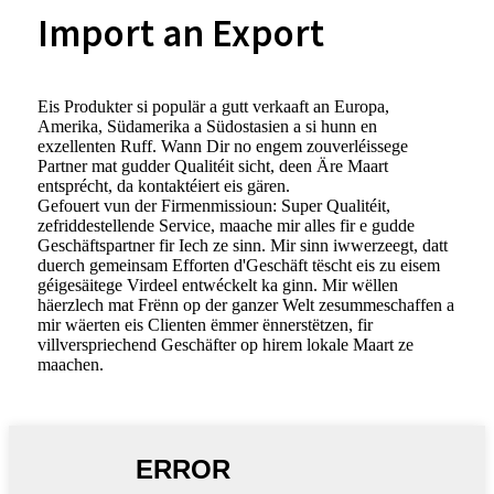
Import an Export
Eis Produkter si populär a gutt verkaaft an Europa,
Amerika, Südamerika a Südostasien a si hunn en
exzellenten Ruff. Wann Dir no engem zouverléissege
Partner mat gudder Qualitéit sicht, deen Äre Maart
entsprécht, da kontaktéiert eis gären.
Gefouert vun der Firmenmissioun: Super Qualitéit,
zefriddestellende Service, maache mir alles fir e gudde
Geschäftspartner fir Iech ze sinn. Mir sinn iwwerzeegt, datt
duerch gemeinsam Efforten d'Geschäft tëscht eis zu eisem
géigesäitege Virdeel entwéckelt ka ginn. Mir wëllen
häerzlech mat Frënn op der ganzer Welt zesummeschaffen a
mir wäerten eis Clienten ëmmer ënnerstëtzen, fir
villverspriechend Geschäfter op hirem lokale Maart ze
maachen.