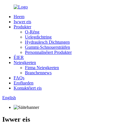
Heem
Iwwer eis
Produkter
O-Réng
Uelegdichtring
Hydraulesch Dichtungen
Gummi-Schnouersträifen
Personnaliséiert Produkter
ÉIER
Neiegkeeten
Firma Neiegkeeten
Branchennews
FAQs
Eroflueden
Kontaktéiert eis
English
Iwwer eis