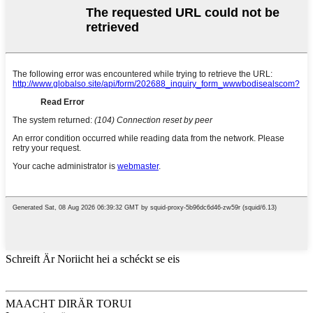
Schreift Är Noriicht hei a schéckt se eis
MAACHT DIR
ÄR TORUI