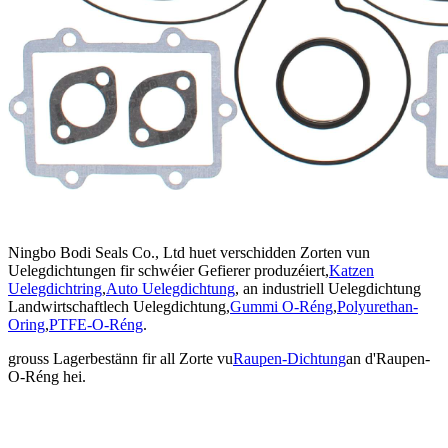
Ningbo Bodi Seals Co., Ltd huet verschidden Zorten vun
Uelegdichtungen fir schwéier Gefierer produzéiert,
Katzen
Uelegdichtring
,
Auto Uelegdichtung
, an industriell Uelegdichtung
Landwirtschaftlech Uelegdichtung,
Gummi O-Réng
,
Polyurethan-
Oring
,
PTFE-O-Réng
.
grouss Lagerbestänn fir all Zorte vu
Raupen-Dichtung
an d'Raupen-
O-Réng hei.