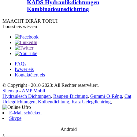
KADS Hydraulikdichtungen
Kombinatiounsdichtring
MAACHT DIR
ÄR TORUI
Loosst eis wëssen
FAQs
Iwwer eis
Kontaktéiert eis
© Copyright - 2010-2023: All Rechter reservéiert.
Sitemap
-
AMP Mobil
Hydraulesch Dichtungen
,
Raupen-Dichtung
,
Gummi-O-Réng
,
Cat
Uelegdichtungen
,
Kolbendichtung
,
Katz Uelegdichtring
,
E-Mail schécken
Skype
Android
x