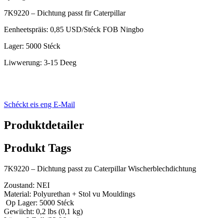
7K9220 – Dichtung passt fir Caterpillar
Eenheetspräis: 0,85 USD/Stéck FOB Ningbo
Lager: 5000 Stéck
Liwwerung: 3-15 Deeg
Schéckt eis eng E-Mail
Produktdetailer
Produkt Tags
7K9220 – Dichtung passt zu Caterpillar Wischerblechdichtung
Zoustand: NEI
Material: Polyurethan + Stol vu Mouldings
Op Lager: 5000 Stéck
Gewiicht: 0,2 lbs (0,1 kg)