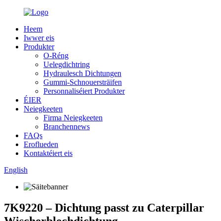
Heem
Iwwer eis
Produkter
O-Réng
Uelegdichtring
Hydraulesch Dichtungen
Gummi-Schnouersträifen
Personnaliséiert Produkter
ÉIER
Neiegkeeten
Firma Neiegkeeten
Branchennews
FAQs
Eroflueden
Kontaktéiert eis
English
7K9220 – Dichtung passt zu Caterpillar
Wischerblechdichtung