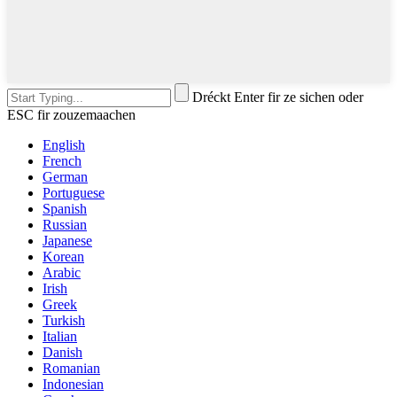
Dréckt Enter fir ze sichen oder
ESC fir zouzemaachen
English
French
German
Portuguese
Spanish
Russian
Japanese
Korean
Arabic
Irish
Greek
Turkish
Italian
Danish
Romanian
Indonesian