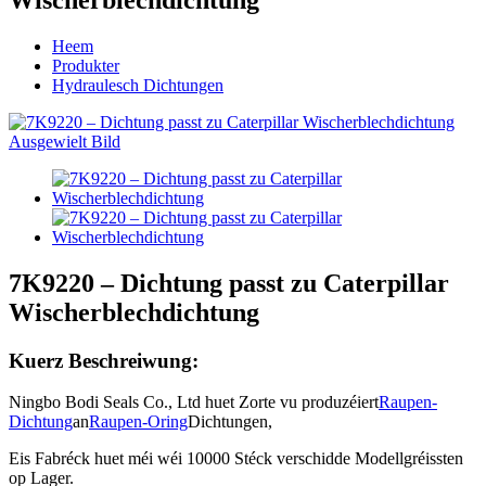
Heem
Produkter
Hydraulesch Dichtungen
7K9220 – Dichtung passt zu Caterpillar
Wischerblechdichtung
Kuerz Beschreiwung:
Ningbo Bodi Seals Co., Ltd huet Zorte vu produzéiert
Raupen-
Dichtung
an
Raupen-Oring
Dichtungen,
Eis Fabréck huet méi wéi 10000 Stéck verschidde Modellgréissten
op Lager.