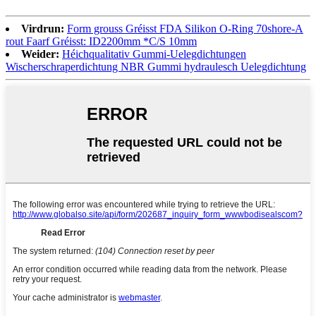
Virdrun:
Form grouss Gréisst FDA Silikon O-Ring 70shore-A
rout Faarf Gréisst: ID2200mm *C/S 10mm
Weider:
Héichqualitativ Gummi-Uelegdichtungen
Wischerschraperdichtung NBR Gummi hydraulesch Uelegdichtung