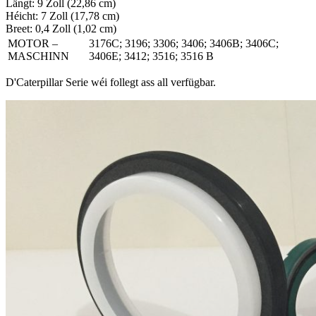
Längt: 9 Zoll (22,86 cm)
Héicht: 7 Zoll (17,78 cm)
Breet: 0,4 Zoll (1,02 cm)
MOTOR –
3176C; 3196; 3306; 3406; 3406B; 3406C;
MASCHINN
3406E; 3412; 3516; 3516 B
D'Caterpillar Serie wéi follegt ass all verfügbar.