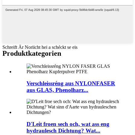
Schreift Är Noriicht hei a schéckt se eis
Produktkategorien
Verschleissréng aus NYLONFASER
aus GLAS, Phenolharz...
D'Leit froen sech och, wat ass eng
hydraulesch Dichtung? Wat...