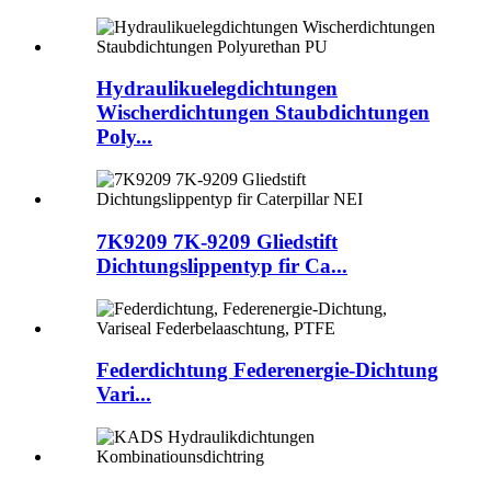
Hydraulikuelegdichtungen
Wischerdichtungen Staubdichtungen
Poly...
7K9209 7K-9209 Gliedstift
Dichtungslippentyp fir Ca...
Federdichtung Federenergie-Dichtung
Vari...